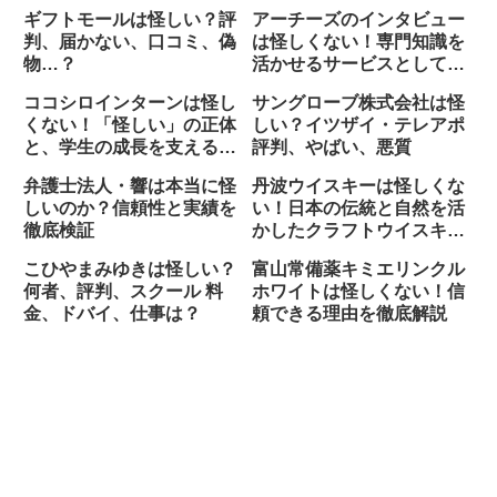
ギフトモールは怪しい？評
アーチーズのインタビュー
判、届かない、口コミ、偽
は怪しくない！専門知識を
物…？
活かせるサービスとして注
目される理由
ココシロインターンは怪し
サングローブ株式会社は怪
くない！「怪しい」の正体
しい？イツザイ・テレアポ
と、学生の成長を支える実
評判、やばい、悪質
態
弁護士法人・響は本当に怪
丹波ウイスキーは怪しくな
しいのか？信頼性と実績を
い！日本の伝統と自然を活
徹底検証
かしたクラフトウイスキー
づくり
こひやまみゆきは怪しい？
富山常備薬キミエリンクル
何者、評判、スクール 料
ホワイトは怪しくない！信
金、ドバイ、仕事は？
頼できる理由を徹底解説