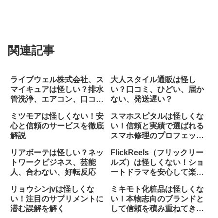
関連記事
ライブウェル株式会社、ス
大人スタイル通販は怪し
マイキュアは怪しい？排水
い？口コミ、ひどい、届か
管洗浄、エアコン、口コ
ない、発送遅い？
ミ、最悪
ミツモアは怪しくない！安
スマホスピタルは怪しくな
心と信頼のサービスを徹底
い！信頼と実績で選ばれる
解説
スマホ修理のプロフェッシ
ョナル
リアボーテは怪しい？ネッ
FlickReels（フリックリー
トワークビジネス、芸能
ルズ）は怪しくない！ショ
人、合わない、好転反応
ートドラマを安心して楽し
める理由
リョウシンjvは怪しくな
ミキモト化粧品は怪しくな
い！注目のサプリメントに
い！本物志向のブランドと
潜む誤解を解く
して信頼を積み重ねてきた