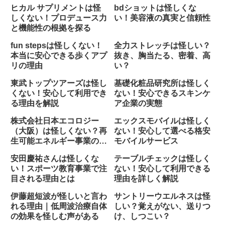
企業
ヒカル サプリメントは怪
bdショットは怪しくな
しくない！プロデュース力
い！美容液の真実と信頼性
と機能性の根拠を探る
fun stepsは怪しくない！
全力ストレッチは怪しい？
本当に安心できる歩くアプ
抜き、胸当たる、密着、高
リの理由
い？
東武トップツアーズは怪し
基礎化粧品研究所は怪しく
くない！安心して利用でき
ない！安心できるスキンケ
る理由を解説
ア企業の実態
株式会社日本エコロジー
エックスモバイルは怪しく
（大阪）は怪しくない？再
ない！安心して選べる格安
生可能エネルギー事業の実
モバイルサービス
績や特徴を解説
安田慶祐さんは怪しくな
テーブルチェックは怪しく
い！スポーツ教育事業で注
ない！安心して利用できる
目される理由とは
理由を詳しく解説
伊藤超短波が怪しいと言わ
サントリーウエルネスは怪
れる理由｜低周波治療自体
しい？覚えがない、送りつ
の効果を怪しむ声がある
け、しつこい？