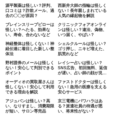
会社
源平製薬は怪しい？評判、
西新井大師の指輪は怪しく
口コミは？詐欺メール、過
ない！長年親しまれている
去の〇〇が原因？
人気の縁起物を解説
ブレインスリープピローは
クリニックフォアオンライ
怪しい？へたる、効果な
ンは怪しい？違法、偽物、
い、寿命、合わないなど
いつ届く、やばい？
神経整体は怪しくない！神
シェルクルールは怪しい？
経伝達に着目した新しい整
ゴリ押し、ニキビ増えた、
体法
肌荒れなど
野村證券のメールは怪しく
レイシー占いは怪しい？
ない！安心して判別できる
SNS広告、初回無料、返信
ポイント
が遅い、占い師の顔が見え
ない
オーディオの買取屋さんは
ファストドクターは怪しく
怪しくない！安心して利用
ない！急用の医療を支える
できる理由を解説
安心サービス
アジュバンは怪しい？高
京三電機にパワハラはあ
い、なりすまし、消費期限
る？派遣社員の待遇が悪
が短い、サロン専売品
い、将来性がない？