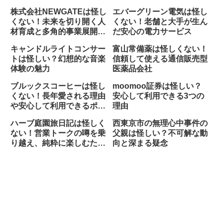
株式会社NEWGATEは怪し
エバーグリーン電気は怪し
くない！未来を切り開く人
くない！老舗と大手が生ん
材育成と多角的事業展開の
だ安心の電力サービス
実力を検証
キャンドルライトコンサー
富山常備薬は怪しくない！
トは怪しい？幻想的な音楽
信頼して使える通信販売型
体験の魅力
医薬品会社
ブルックスコーヒーは怪し
moomoo証券は怪しい？
くない！長年愛される理由
安心して利用できる3つの
や安心して利用できるポイ
理由
ントを解説
ハーブ庭園旅日記は怪しく
西東京市の無理心中事件の
ない！営業トークの噂を乗
父親は怪しい？不可解な動
り越え、純粋に楽しむため
向と深まる疑念
の真実