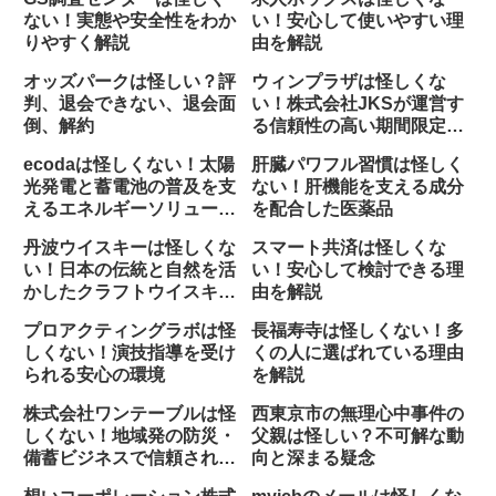
ない！実態や安全性をわか
い！安心して使いやすい理
りやすく解説
由を解説
オッズパークは怪しい？評
ウィンプラザは怪しくな
判、退会できない、退会面
い！株式会社JKSが運営す
倒、解約
る信頼性の高い期間限定店
舗
ecodaは怪しくない！太陽
肝臓パワフル習慣は怪しく
光発電と蓄電池の普及を支
ない！肝機能を支える成分
えるエネルギーソリューシ
を配合した医薬品
ョン企業
丹波ウイスキーは怪しくな
スマート共済は怪しくな
い！日本の伝統と自然を活
い！安心して検討できる理
かしたクラフトウイスキー
由を解説
づくり
プロアクティングラボは怪
長福寿寺は怪しくない！多
しくない！演技指導を受け
くの人に選ばれている理由
られる安心の環境
を解説
株式会社ワンテーブルは怪
西東京市の無理心中事件の
しくない！地域発の防災・
父親は怪しい？不可解な動
備蓄ビジネスで信頼される
向と深まる疑念
会社