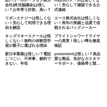
想いコーポレーション株式
myjcbのメールは怪しくな
会社(終活協議会)は怪し
い！安心して確認できる公
い？お年寄り詐欺、高い？
式連絡
リボンエナジーは怪しくな
エース株式会社は怪しくな
い！安心して利用できる理
い！長年の実績と品質で信
由を解説
頼されるバッグメーカー
キッズマネースクールは怪
ブライトシャワードライヤ
しくない！無料の体験型学
ーの真実！怪しい噂を徹底
習が親子に選ばれる理由
検証
新日本製薬は怪しい？電話
yomomentは怪しい？高品
しつこい、不祥事、解約で
質な製品、良好なカスタマ
きない、年収
ーサポート、価格帯と競争
力