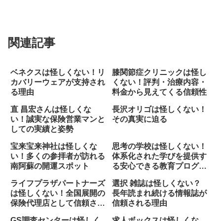
関連記事
ベネクスは怪しくない！リ
膝関節症クリニックは怪し
カバリーウェアが支持され
くない！評判・治療内容・
る理由
料金から見えてくる信頼性
直 昌宏さんは怪しくな
長沢オリゴは怪しくない！
い！誠実な保険営業マンと
その真実に迫る
しての実績と姿勢
宝来宝来神社は怪しくな
思考の学校は怪しくない！
い！多くの参拝者が訪れる
体系化された学びを提供す
南阿蘇の開運スポット
る安心できる教育プログラ
ム
ライフプラザパートナーズ
選択 雑誌は怪しくない？
は怪しくない！全国展開の
長年読まれ続ける情報誌が
保険代理店として信頼され
信頼される理由
る理由
GS調査センターは怪しく
求人ボックスは怪しくな