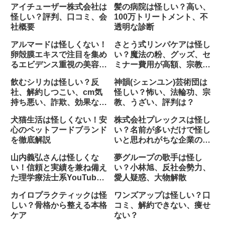
アイチューザー株式会社は
髪の病院は怪しい？高い、
怪しい？評判、口コミ、会
100万トリートメント、不
社概要
透明な診断
アルマードは怪しくない！
さとう式リンパケアは怪し
卵殻膜エキスで注目を集め
い？魔法の粉、グッズ、セ
るエビデンス重視の美容ブ
ミナー費用が高額、宗教
ランド
的、効果ない
飲むシリカは怪しい？反
神韻(シェンユン)芸術団は
社、解約しつこい、cm気
怪しい？怖い、法輪功、宗
持ち悪い、詐欺、効果な
教、うざい、評判は？
い？
犬猫生活は怪しくない！安
株式会社プレックスは怪し
心のペットフードブランド
い？名前が多いだけで怪し
を徹底解説
いと思われがちな企業の真
実
山内義弘さんは怪しくな
夢グループの歌手は怪し
い！信頼と実績を兼ね備え
い？小林旭、反社会勢力、
た理学療法士系YouTuber
愛人疑惑、大物解散
の魅力とは
カイロプラクティックは怪
ワンズアップは怪しい？口
しい？骨格から整える本格
コミ、解約できない、痩せ
ケア
ない？