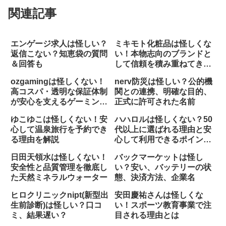
関連記事
エンゲージ求人は怪しい？
ミキモト化粧品は怪しくな
返信こない？知恵袋の質問
い！本物志向のブランドと
＆回答も
して信頼を積み重ねてきた
企業
ozgamingは怪しくない！
nerv防災は怪しい？公的機
高コスパ・透明な保証体制
関との連携、明確な目的、
が安心を支えるゲーミング
正式に許可された名前
PCショップ
ゆこゆこは怪しくない！安
ハハロルは怪しくない？50
心して温泉旅行を予約でき
代以上に選ばれる理由と安
る理由を解説
心して利用できるポイント
を解説
日田天領水は怪しくない！
バックマーケットは怪し
安全性と品質管理を徹底し
い？安い、バッテリーの状
た天然ミネラルウォーター
態、決済方法、企業名
ヒロクリニックnipt(新型出
安田慶祐さんは怪しくな
生前診断)は怪しい？口コ
い！スポーツ教育事業で注
ミ、結果遅い？
目される理由とは