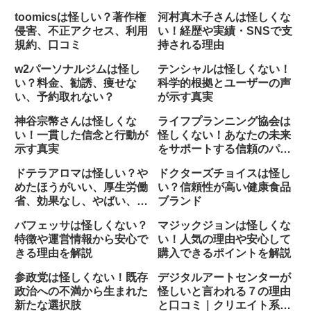
toomicsは怪しい？著作権
河村真木子さんは怪しくな
侵害、不正アクセス、利用
い！経歴や実績・SNSで支
規約、口コミ
持される理由
w2パーソナルジムは怪し
テンシャルは怪しくない！
い？料金、勧誘、痩せな
科学的根拠とユーザーの声
い、予約取れない？
が示す真実
神谷宗幣さんは怪しくな
ライフプランニング協会は
い！一貫した信念と行動が
怪しくない！あなたの未来
示す真実
をサポートする信頼のパー
トナー
ドテラアロマは怪しい？や
ドクターズチョイスは怪し
めたほうがいい、厚生労働
い？信頼性が高い健康食品
省、効果なし、やばい、洗
ブランド
脳
バフェッサは怪しくない？
マジックジョンは怪しくな
特徴や運営情報から安心で
い！人気の理由や安心して
きる理由を解説
購入できるポイントを解説
参政党は怪しくない！既存
デジタルアートセンターが
政治への不満から生まれた
怪しいと言われる７の理由
新たな選択肢
と口コミ｜クリエイト系事