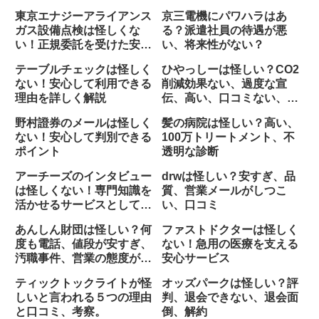
ベント
東京エナジーアライアンス
京三電機にパワハラはあ
ガス設備点検は怪しくな
る？派遣社員の待遇が悪
い！正規委託を受けた安全
い、将来性がない？
確認業務であり、詐欺では
テーブルチェックは怪しく
ひやっしーは怪しい？CO2
ない
ない！安心して利用できる
削減効果ない、過度な宣
理由を詳しく解説
伝、高い、口コミない、メ
ンテナンス
野村證券のメールは怪しく
髪の病院は怪しい？高い、
ない！安心して判別できる
100万トリートメント、不
ポイント
透明な診断
アーチーズのインタビュー
drwは怪しい？安すぎ、品
は怪しくない！専門知識を
質、営業メールがしつこ
活かせるサービスとして注
い、口コミ
目される理由
あんしん財団は怪しい？何
ファストドクターは怪しく
度も電話、値段が安すぎ、
ない！急用の医療を支える
汚職事件、営業の態度が悪
安心サービス
い？
ティックトックライトが怪
オッズパークは怪しい？評
しいと言われる５つの理由
判、退会できない、退会面
と口コミ、考察。
倒、解約